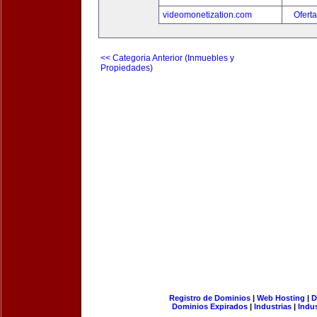
videomonetization.com
Oferta
<< Categoria Anterior (Inmuebles y
Propiedades)
Registro de Dominios
|
Web Hosting
|
D
Dominios Expirados
|
Industrias
|
Indu