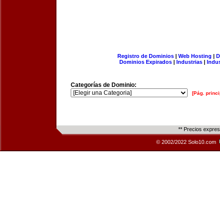
Registro de Dominios
|
Web Hosting
|
D
Dominios Expirados
|
Industrias
|
Indu
Categorías de Dominio:
[Pág. princi
** Precios expre
© 2002/2022 Solo10.com