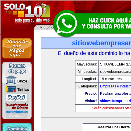
sitiowebempresar
El dueño de este dominio lo ha
Mayusculas:
SITIOWEBEMPRES
Minusculas:
sitiowebempresaria
Longitud:
19 caracteres
Categorias:
Empresas e Industr
Precio:
Realizar una oferta
Visitar!
sitiowebempresari
Serán consideradas ofer
Realizar una Oferta