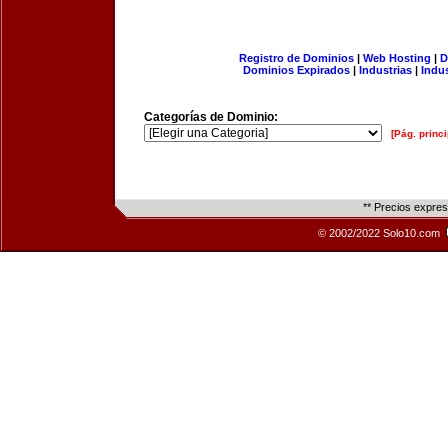
Registro de Dominios
|
Web Hosting
|
D
Dominios Expirados
|
Industrias
|
Indu
Categorías de Dominio:
[Pág. princi
** Precios expre
© 2002/2022 Solo10.com