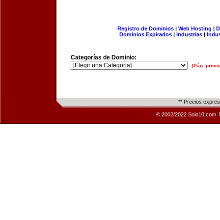
Registro de Dominios
|
Web Hosting
|
D
Dominios Expirados
|
Industrias
|
Indu
Categorías de Dominio:
[Pág. princi
** Precios expre
© 2002/2022 Solo10.com