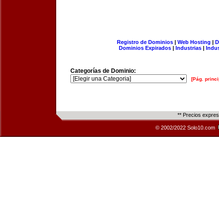
Registro de Dominios
|
Web Hosting
|
D
Dominios Expirados
|
Industrias
|
Indu
Categorías de Dominio:
[Pág. princi
** Precios expre
© 2002/2022 Solo10.com