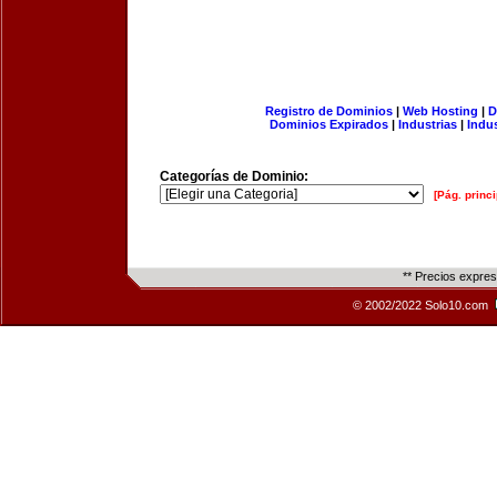
Registro de Dominios
|
Web Hosting
|
D
Dominios Expirados
|
Industrias
|
Indu
Categorías de Dominio:
[Pág. princi
** Precios expre
© 2002/2022 Solo10.com