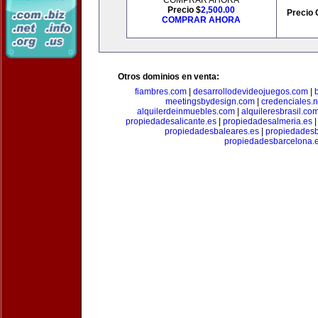
COMPRAR AHORA
Precio $
2,500.00
Precio 
COMPRAR AHORA
Otros dominios en venta:
fiambres.com
|
desarrollodevideojuegos.com
|
meetingsbydesign.com
|
credenciales.n
alquilerdeinmuebles.com
|
alquileresbrasil.co
propiedadesalicante.es
|
propiedadesalmeria.es
propiedadesbaleares.es
|
propiedadesb
propiedadesbarcelona.