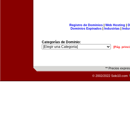
Registro de Dominios
|
Web Hosting
|
D
Dominios Expirados
|
Industrias
|
Indu
Categorías de Dominio:
[Pág. princi
** Precios expre
© 2002/2022 Solo10.com