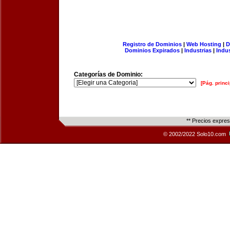
Registro de Dominios
|
Web Hosting
|
D
Dominios Expirados
|
Industrias
|
Indu
Categorías de Dominio:
[Pág. princi
** Precios expre
© 2002/2022 Solo10.com