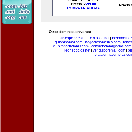
COMPRAR AHORA
Precio $
599.00
Precio 
COMPRAR AHORA
Otros dominios en venta:
suscripciones.net
|
exitosos.net
|
thetraderne
guiapinamar.com
|
negociosamerica.com
|
fonox
clubimportadores.com
|
contactodenegocios.com
rednegocios.net
|
ventasporemail.com
|
pl
plataformacompras.co