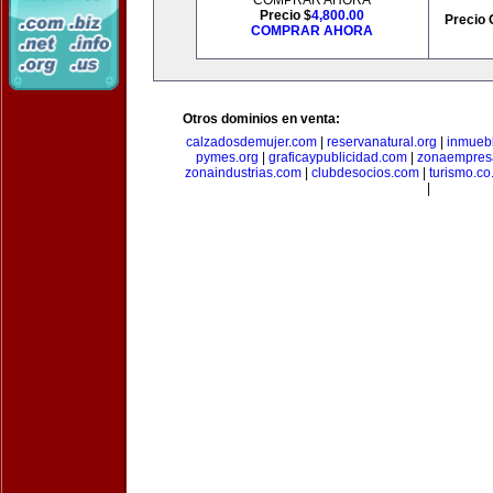
COMPRAR AHORA
Precio $
4,800.00
Precio 
COMPRAR AHORA
Otros dominios en venta:
calzadosdemujer.com
|
reservanatural.org
|
inmueb
pymes.org
|
graficaypublicidad.com
|
zonaempresa
zonaindustrias.com
|
clubdesocios.com
|
turismo.co.
|