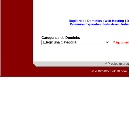
Registro de Dominios
|
Web Hosting
|
D
Dominios Expirados
|
Industrias
|
Indu
Categorías de Dominio:
[Pág. princi
** Precios expre
© 2002/2022 Solo10.com