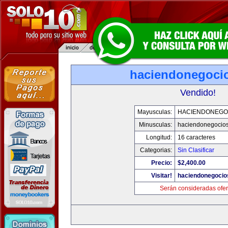
haciendonegoci
Vendido!
Mayusculas:
HACIENDONEGO
Minusculas:
haciendonegocio
Longitud:
16 caracteres
Categorias:
Sin Clasificar
Precio:
$2,400.00
Visitar!
haciendonegocio
Serán consideradas ofer