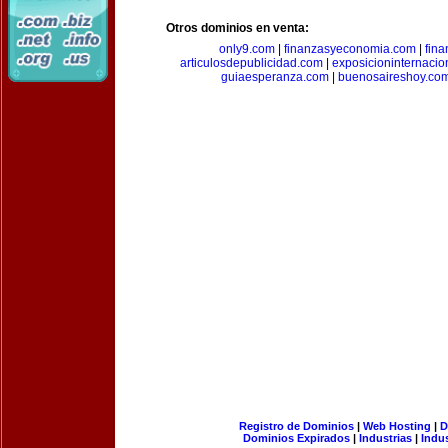
Otros dominios en venta:
only9.com
|
finanzasyeconomia.com
|
fin
articulosdepublicidad.com
|
exposicioninternacio
guiaesperanza.com
|
buenosaireshoy.co
Registro de Dominios
|
Web Hosting
|
D
Dominios Expirados
|
Industrias
|
Indu