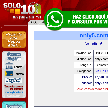
only5.co
Vendido!
Mayusculas:
ONLY5.C
Minusculas:
only5.co
Longitud:
5 caracte
Categorias:
Sin Clasif
Precio:
$2,500.00
Visitar!
only5.co
Serán consideradas ofer