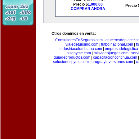
COMPRAR AHORA
Precio $
1,000.00
Precio 
COMPRAR AHORA
Otros dominios en venta:
ConsultoresEnSeguros.com
|
crucerosdeplacer.c
viajedeturismo.com
|
futbolnacional.com
|
f
industriacolombiana.com
|
empresadelogistica
sitiopyme.com
|
misvideojuegos.com
|
serv
guiadeproductos.com
|
capacitacioncontinua.com
solucionespyme.com
|
uruguayinversiones.com
|
c