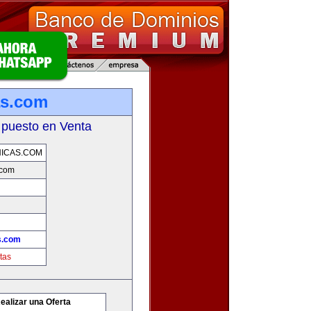
as.com
 puesto en Venta
ICAS.COM
.com
s.com
tas
ealizar una Oferta