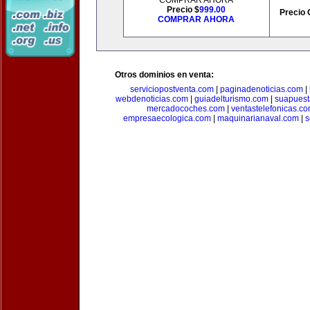
COMPRAR AHORA
Precio $
999.00
Precio 
COMPRAR AHORA
Otros dominios en venta:
serviciopostventa.com
|
paginadenoticias.com
|
webdenoticias.com
|
guiadelturismo.com
|
suapues
mercadocoches.com
|
ventastelefonicas.c
empresaecologica.com
|
maquinarianaval.com
|
s