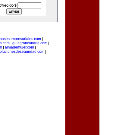
Ofrecido $
basesempresariales.com
|
ta.com
|
guiagrancanaria.com
|
om
|
almademujer.com
|
olucionesdeseguridad.com
|