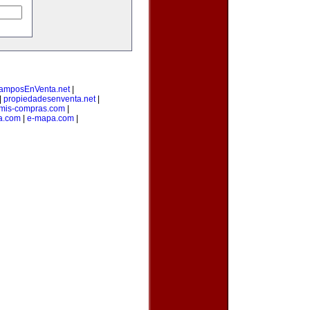
amposEnVenta.net
|
|
propiedadesenventa.net
|
mis-compras.com
|
a.com
|
e-mapa.com
|