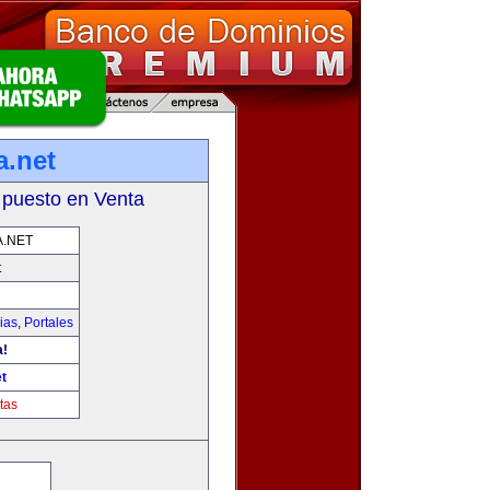
a.net
 puesto en Venta
.NET
t
ias
,
Portales
a!
t
tas