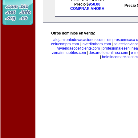
COMPRAR AHORA
Precio $
950.00
Precio 
COMPRAR AHORA
Otros dominios en venta:
alojamientodevacaciones.com
|
empresaemcasa.
celucompra.com
|
invertirahora.com
|
seleccionvino
viviendaecoeficiente.com
|
profesionalesenline
zonainmuebles.com
|
desarrollosenlinea.com
|
e-m
|
boletincomercial.com