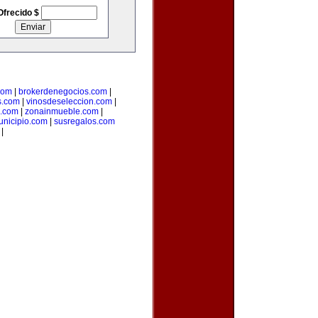
Ofrecido $
com
|
brokerdenegocios.com
|
s.com
|
vinosdeseleccion.com
|
a.com
|
zonainmueble.com
|
unicipio.com
|
susregalos.com
|