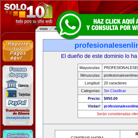
profesionalesenl
El dueño de este dominio lo ha
Mayusculas:
PROFESIONALESE
Minusculas:
profesionalesenlin
Longitud:
20 caracteres
Categorias:
Sin Clasificar
Precio:
$950.00
Visitar!
profesionalesenlin
Serán consideradas ofer
R