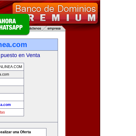
inea.com
 puesto en Venta
NLINEA.COM
ea.com
ea.com
tas
ealizar una Oferta