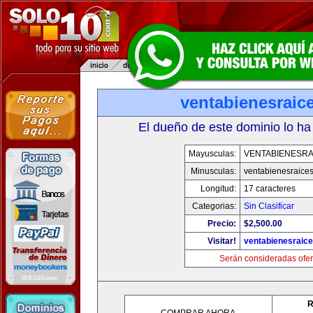
ventabienesraic
El dueño de este dominio lo ha
Mayusculas:
VENTABIENESRA
Minusculas:
ventabienesraice
Longitud:
17 caracteres
Categorias:
Sin Clasificar
Precio:
$2,500.00
Visitar!
ventabienesraic
Serán consideradas ofer
R