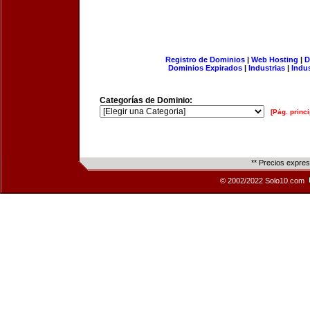
Registro de Dominios
|
Web Hosting
|
D
Dominios Expirados
|
Industrias
|
Indu
Categorías de Dominio:
[Pág. princi
** Precios expre
© 2002/2022 Solo10.com