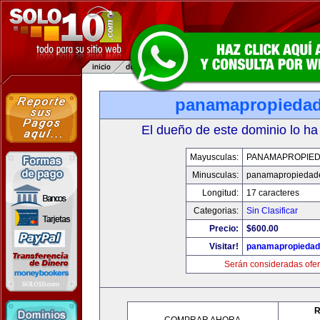
panamapropieda
El dueño de este dominio lo ha
Mayusculas:
PANAMAPROPIE
Minusculas:
panamapropiedad
Longitud:
17 caracteres
Categorias:
Sin Clasificar
Precio:
$600.00
Visitar!
panamapropieda
Serán consideradas ofer
R