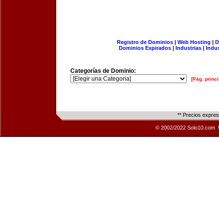
Registro de Dominios
|
Web Hosting
|
D
Dominios Expirados
|
Industrias
|
Indu
Categorías de Dominio:
[Pág. princi
** Precios expre
© 2002/2022 Solo10.com