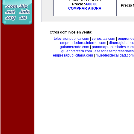
COMPRAR AHORA
Precio $
600.00
Precio 
COMPRAR AHORA
Otros dominios en venta:
televisionpublica.com
|
venecitas.com
|
emprende
emprendedoresinternet.com
|
dineroglobal.c
guiamercado.com
|
panamapropiedades.com
guiariotercero.com
|
asesoriasempresariale
empresapublicitaria.com
|
mueblesdecalidad.com