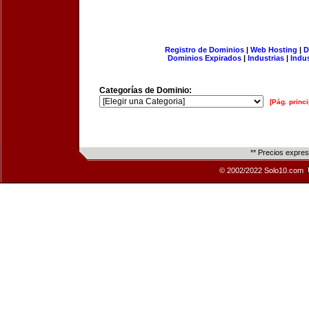
Registro de Dominios
|
Web Hosting
|
D
Dominios Expirados
|
Industrias
|
Indu
Categorías de Dominio:
[Pág. princi
** Precios expre
© 2002/2022 Solo10.com