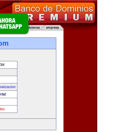
com
OM
ializacion
rta!
tas