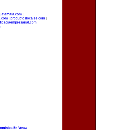
uatemala.com
|
s.com
|
productoslocales.com
|
ficaciaempresarial.com
|
m
|
ominios En Venta