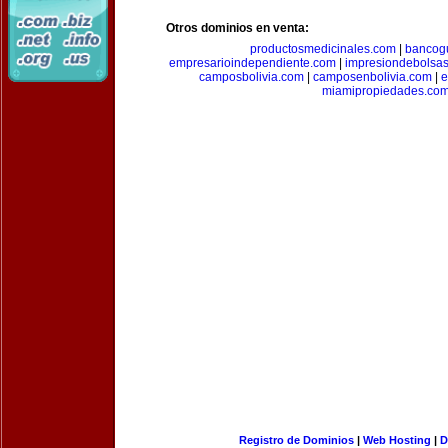
Otros dominios en venta:
productosmedicinales.com
|
bancog
empresarioindependiente.com
|
impresiondebolsa
camposbolivia.com
|
camposenbolivia.com
|
e
miamipropiedades.co
Registro de Dominios
|
Web Hosting
|
D