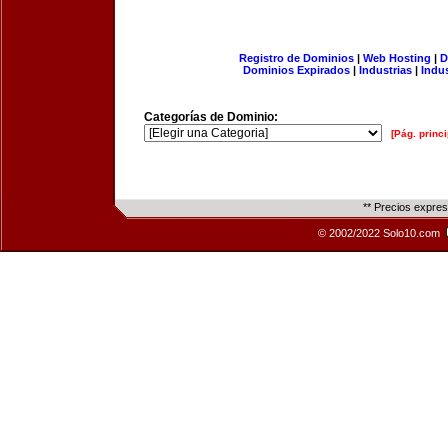
Registro de Dominios
|
Web Hosting
|
D
Dominios Expirados
|
Industrias
|
Indu
Categorías de Dominio:
[Pág. princi
** Precios expre
© 2002/2022 Solo10.com