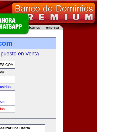
.com
 puesto en Venta
ES.COM
com
ustrias
com
tas
ealizar una Oferta