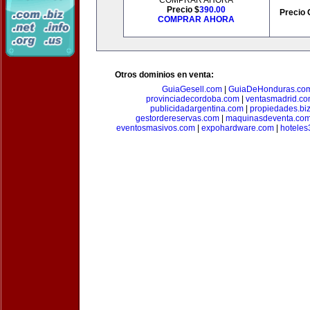
COMPRAR AHORA
Precio $
390.00
Precio 
COMPRAR AHORA
Otros dominios en venta:
GuiaGesell.com
|
GuiaDeHonduras.co
provinciadecordoba.com
|
ventasmadrid.c
publicidadargentina.com
|
propiedades.bi
gestordereservas.com
|
maquinasdeventa.co
eventosmasivos.com
|
expohardware.com
|
hotele