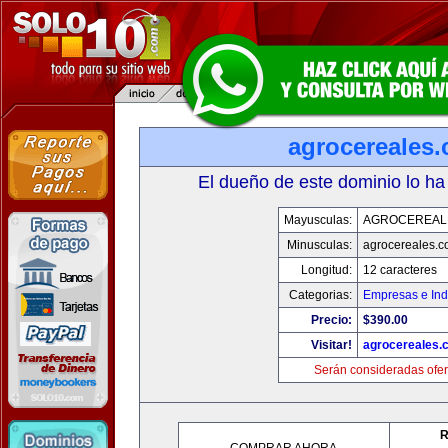
agrocereales
El dueño de este dominio lo ha
Mayusculas:
AGROCEREAL
Minusculas:
agrocereales.
Longitud:
12 caracteres
Categorias:
Empresas e Ind
Precio:
$390.00
Visitar!
agrocereales.
Serán consideradas ofer
R