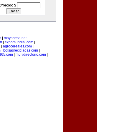
Ofrecido $
m
|
mayonesa.net
|
om
|
expomundial.com
|
z
|
agrocereales.com
|
m
|
bolsasrecicladas.com
|
s365.com
|
multidirectorio.com
|