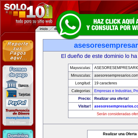
asesoresempresar
El dueño de este dominio lo ha
Mayusculas:
ASESORESEMPRESARI
Minusculas:
asesoresempresarios.co
Longitud:
19 caracteres
Categorias:
Empresas e Industrias
,
Pr
Precio:
Realizar una oferta!
Visitar!
asesoresempresarios.c
Serán consideradas ofer
Realizar una Oferta