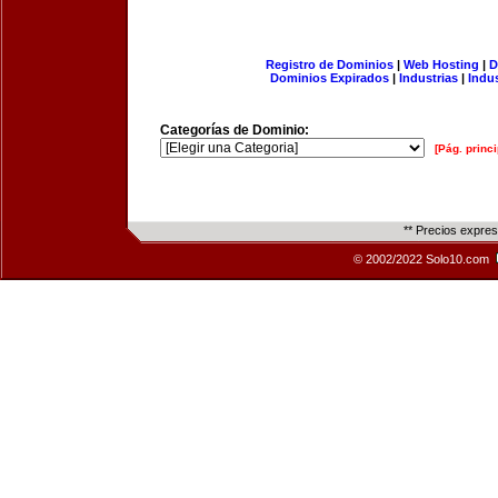
Registro de Dominios
|
Web Hosting
|
D
Dominios Expirados
|
Industrias
|
Indu
Categorías de Dominio:
[Pág. princi
** Precios expre
© 2002/2022 Solo10.com