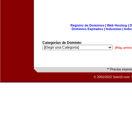
Registro de Dominios
|
Web Hosting
|
D
Dominios Expirados
|
Industrias
|
Indu
Categorías de Dominio:
[Pág. princi
** Precios expre
© 2002/2022 Solo10.com