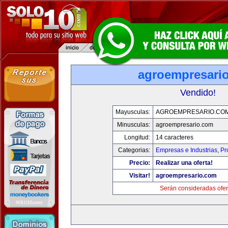
agroempresari
Vendido!
Mayusculas:
AGROEMPRESARIO.CO
Minusculas:
agroempresario.com
Longitud:
14 caracteres
Categorias:
Empresas e Industrias
,
Pr
Precio:
Realizar una oferta!
Visitar!
agroempresario.com
Serán consideradas ofer