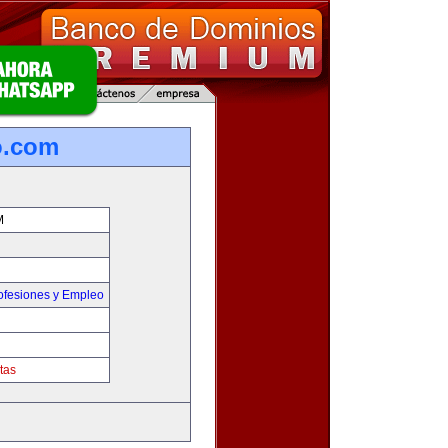
o.com
M
ofesiones y Empleo
tas