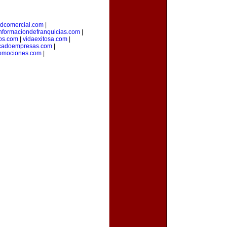
adcomercial.com
|
nformaciondefranquicias.com
|
nos.com
|
vidaexitosa.com
|
cadoempresas.com
|
romociones.com
|