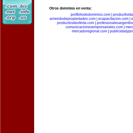
Otros dominios en venta:
portfoliodedominios.com
|
productivid
arriendodepropiedades.com
|
ecapacitacion.com
|
i
productosdeoferta.com
|
profesionalesargenti
comunicacionesempresariales.com
|
mer
mercadoregional.com
|
publicidadyp