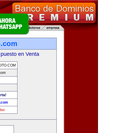
o.com
 puesto en Venta
ITO.COM
.com
rta!
o.com
tas