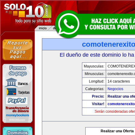
comotenerexit
El dueño de este dominio lo ha
Mayusculas:
COMOTENEREX
Minusculas:
comotenerexito
Longitud:
14 caracteres
Categorias:
Negocios
Precio:
Realizar una ofe
Visitar!
comotenerexit
Serán consideradas ofer
Realizar una Oferta