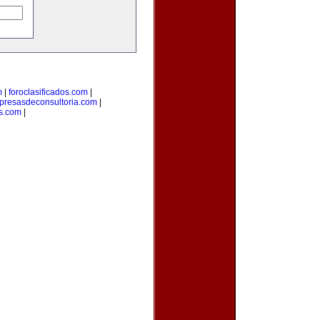
m
|
foroclasificados.com
|
resasdeconsultoria.com
|
s.com
|