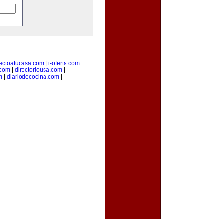
rectoatucasa.com
|
i-oferta.com
.com
|
directoriousa.com
|
m
|
diariodecocina.com
|