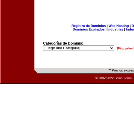
Registro de Dominios
|
Web Hosting
|
D
Dominios Expirados
|
Industrias
|
Indu
Categorías de Dominio:
[Pág. princi
** Precios expre
© 2002/2022 Solo10.com