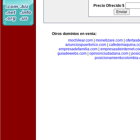
Precio Ofrecido $
Otros dominios en venta:
mochilear.com
|
monetizare.com
|
ofertas
anunciospuertorico.com
|
cafedemaquina.c
empresadefamilia.com
|
empresasdeinternet.c
guiadewebs.com
|
opinionciudadana.com
|
posi
posicionamientocolombia