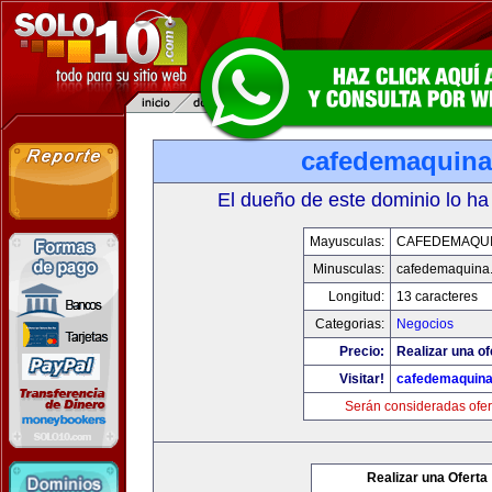
cafedemaquin
El dueño de este dominio lo ha
Mayusculas:
CAFEDEMAQU
Minusculas:
cafedemaquina
Longitud:
13 caracteres
Categorias:
Negocios
Precio:
Realizar una of
Visitar!
cafedemaquin
Serán consideradas ofer
Realizar una Oferta