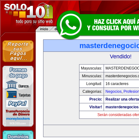
masterdenegoci
Vendido!
Mayusculas:
MASTERDENEGOC
Minusculas:
masterdenegocios.
Longitud:
16 caracteres
Categorias:
Negocios
,
Profesio
Precio:
Realizar una oferta
Visitar!
masterdenegocios
Serán consideradas ofer