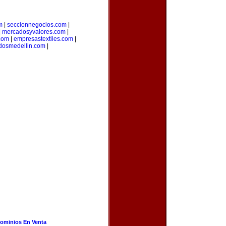
m
|
seccionnegocios.com
|
|
mercadosyvalores.com
|
.com
|
empresastextiles.com
|
adosmedellin.com
|
ominios En Venta