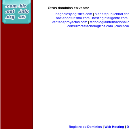
Otros dominios en venta:
negociosylogistica.com
|
planetapublicidad.co
haciendoturismo.com
|
hostinginteligente.com
ventadeproyectos.com
|
tecnologiainternacional
consultorestecnologicos.com
|
clasific
Registro de Dominios
|
Web Hosting
|
D