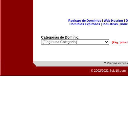
Registro de Dominios
|
Web Hosting
|
D
Dominios Expirados
|
Industrias
|
Indu
Categorías de Dominio:
[Pág. princi
** Precios expre
© 2002/2022 Solo10.com