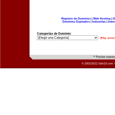
Registro de Dominios
|
Web Hosting
|
D
Dominios Expirados
|
Industrias
|
Indu
Categorías de Dominio:
[Pág. princi
** Precios expre
© 2002/2022 Solo10.com