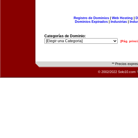
Registro de Dominios
|
Web Hosting
|
D
Dominios Expirados
|
Industrias
|
Indu
Categorías de Dominio:
[Pág. princi
** Precios expre
© 2002/2022 Solo10.com