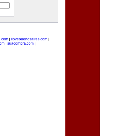
a.com
|
ilovebuenosaires.com
|
com
|
suacompra.com
|