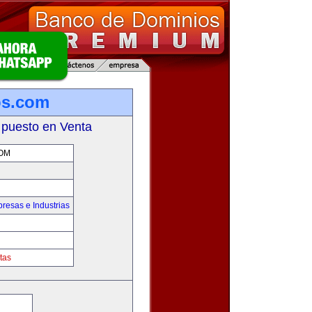
os.com
 puesto en Venta
OM
resas e Industrias
tas