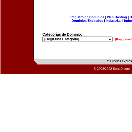
Registro de Dominios
|
Web Hosting
|
D
Dominios Expirados
|
Industrias
|
Indu
Categorías de Dominio:
[Pág. princi
** Precios expre
© 2002/2022 Solo10.com