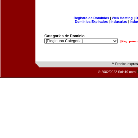
Registro de Dominios
|
Web Hosting
|
D
Dominios Expirados
|
Industrias
|
Indu
Categorías de Dominio:
[Pág. princi
** Precios expre
© 2002/2022 Solo10.com