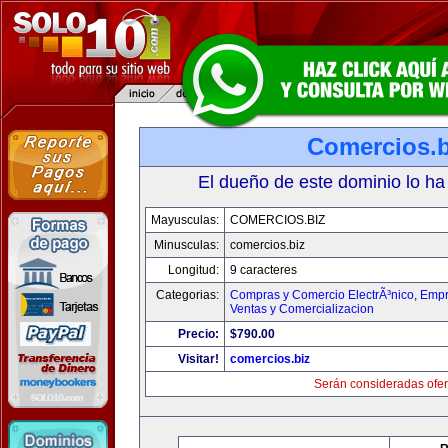
Comercios.b
El dueño de este dominio lo ha
Mayusculas:
COMERCIOS.BIZ
Minusculas:
comercios.biz
Longitud:
9 caracteres
Categorias:
Compras y Comercio ElectrÃ³nico
,
Empr
Ventas y Comercializacion
Precio:
$790.00
Visitar!
comercios.biz
Serán consideradas ofer