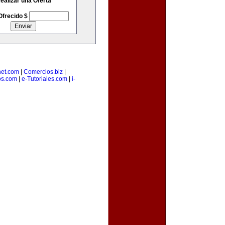
ealizar una Oferta
Ofrecido $
net.com
|
Comercios.biz
|
os.com
|
e-Tutoriales.com
|
i-