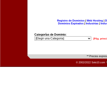
Registro de Dominios
|
Web Hosting
|
D
Dominios Expirados
|
Industrias
|
Indu
Categorías de Dominio:
[Pág. princi
** Precios expre
© 2002/2022 Solo10.com