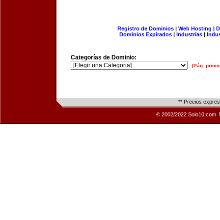
Registro de Dominios
|
Web Hosting
|
D
Dominios Expirados
|
Industrias
|
Indu
Categorías de Dominio:
[Pág. princi
** Precios expre
© 2002/2022 Solo10.com