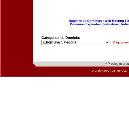
Registro de Dominios
|
Web Hosting
|
D
Dominios Expirados
|
Industrias
|
Indu
Categorías de Dominio:
[Pág. princi
** Precios expre
© 2002/2022 Solo10.com