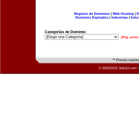
Registro de Dominios
|
Web Hosting
|
D
Dominios Expirados
|
Industrias
|
Indu
Categorías de Dominio:
[Pág. princi
** Precios expre
© 2002/2022 Solo10.com