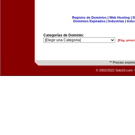
Registro de Dominios
|
Web Hosting
|
D
Dominios Expirados
|
Industrias
|
Indu
Categorías de Dominio:
[Pág. princi
** Precios expre
© 2002/2022 Solo10.com