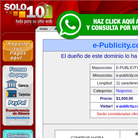
e-Publicity.
El dueño de este dominio lo ha
Mayusculas:
E-PUBLICIT
Minusculas:
e-publicity.c
Longitud:
11 caractere
Categorias:
Negocios
Precio:
$1,500.00
Visitar!
e-publicity.
Serán consideradas ofer
R