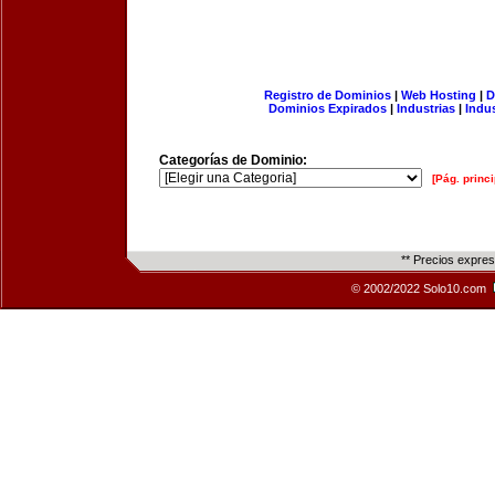
Registro de Dominios
|
Web Hosting
|
D
Dominios Expirados
|
Industrias
|
Indu
Categorías de Dominio:
[Pág. princi
** Precios expre
© 2002/2022 Solo10.com