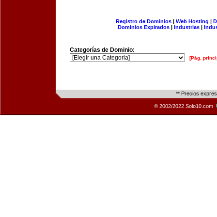
Registro de Dominios
|
Web Hosting
|
D
Dominios Expirados
|
Industrias
|
Indu
Categorías de Dominio:
[Pág. princi
** Precios expre
© 2002/2022 Solo10.com