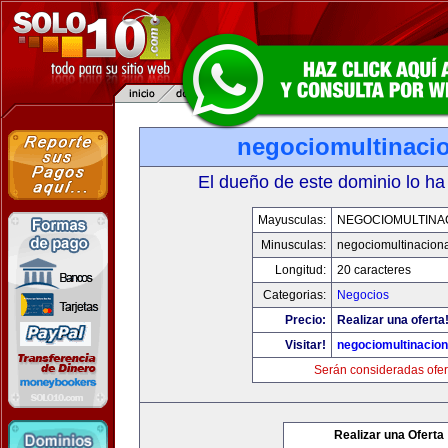
negociomultinaci
El dueño de este dominio lo ha
Mayusculas:
NEGOCIOMULTINA
Minusculas:
negociomultinacion
Longitud:
20 caracteres
Categorias:
Negocios
Precio:
Realizar una oferta
Visitar!
negociomultinacio
Serán consideradas ofer
Realizar una Oferta