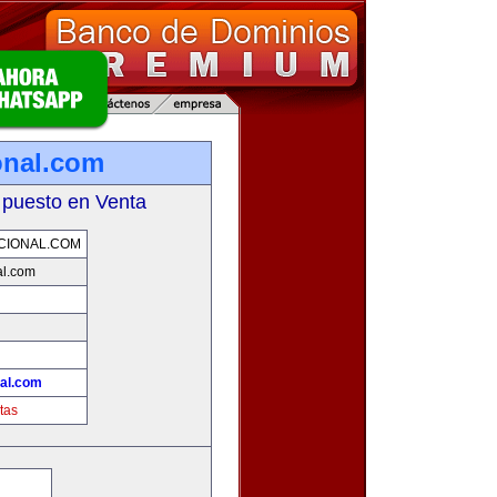
onal.com
 puesto en Venta
CIONAL.COM
al.com
!
nal.com
tas