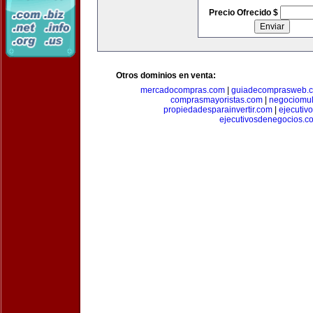
Precio Ofrecido $
Otros dominios en venta:
mercadocompras.com
|
guiadecomprasweb.
comprasmayoristas.com
|
negociomul
propiedadesparainvertir.com
|
ejecutiv
ejecutivosdenegocios.c