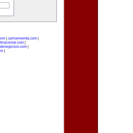
com
|
carroenventa.com
|
tinacional.com
|
odenegocios.com
|
om
|