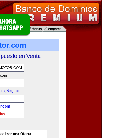
tor.com
 puesto en Venta
MOTOR.COM
.com
hes
,
Negocios
r.com
tas
ealizar una Oferta