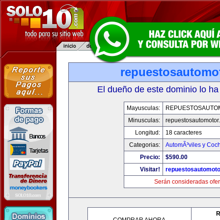
repuestosautomo
El dueño de este dominio lo ha
Mayusculas:
REPUESTOSAUTO
Minusculas:
repuestosautomotor
Longitud:
18 caracteres
Categorias:
AutomÃ³viles y Coc
Precio:
$590.00
Visitar!
repuestosautomoto
Serán consideradas ofer
R