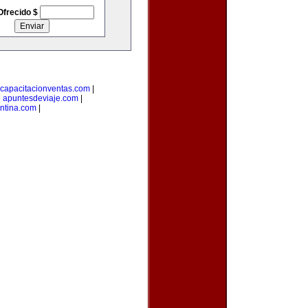
Ofrecido $
capacitacionventas.com
|
|
apuntesdeviaje.com
|
entina.com
|