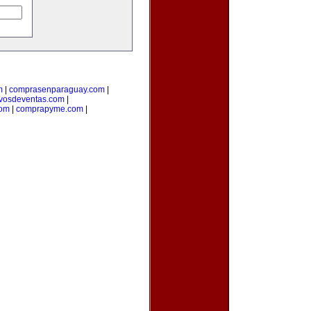
m
|
comprasenparaguay.com
|
ivosdeventas.com
|
com
|
comprapyme.com
|