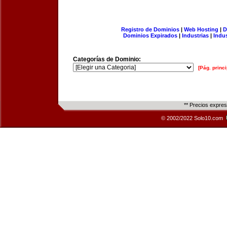
Registro de Dominios
|
Web Hosting
|
D
Dominios Expirados
|
Industrias
|
Indu
Categorías de Dominio:
[Pág. princi
** Precios expre
© 2002/2022 Solo10.com