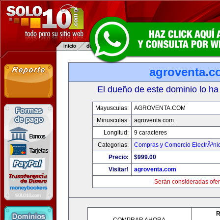
agroventa.c
El dueño de este dominio lo ha
Mayusculas:
AGROVENTA.COM
Minusculas:
agroventa.com
Longitud:
9 caracteres
Categorias:
Compras y Comercio ElectrÃ³ni
Precio:
$999.00
Visitar!
agroventa.com
Serán consideradas ofer
R