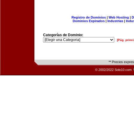
Registro de Dominios
|
Web Hosting
|
D
Dominios Expirados
|
Industrias
|
Indu
Categorías de Dominio:
[Pág. princi
** Precios expre
© 2002/2022 Solo10.com