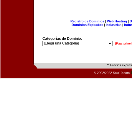
Registro de Dominios
|
Web Hosting
|
D
Dominios Expirados
|
Industrias
|
Indu
Categorías de Dominio:
[Pág. princi
** Precios expre
© 2002/2022 Solo10.com