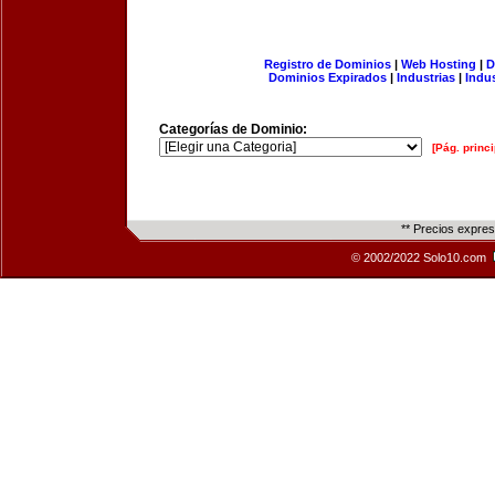
Registro de Dominios
|
Web Hosting
|
D
Dominios Expirados
|
Industrias
|
Indu
Categorías de Dominio:
[Pág. princi
** Precios expre
© 2002/2022 Solo10.com